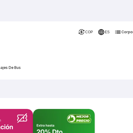
Corpo
COP
ES
sajes De Bus