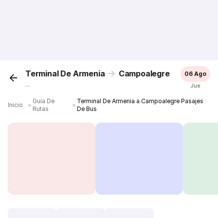
Terminal De Armenia
Campoalegre
06 Ago
...
Jue
Guía De
Terminal De Armenia a Campoalegre Pasajes
Inicio
＞
＞
Rutas
De Bus