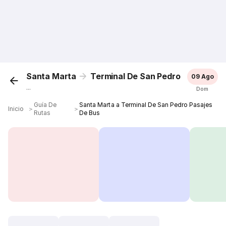
Santa Marta
Terminal De San Pedro
09 Ago
...
Dom
Guía De
Santa Marta a Terminal De San Pedro Pasajes
Inicio
＞
＞
Rutas
De Bus