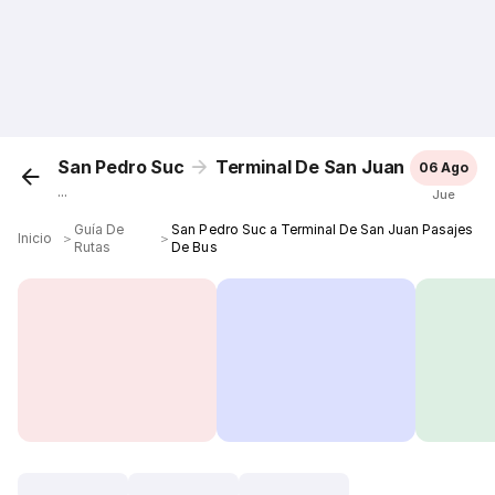
San Pedro Suc
Terminal De San Juan
06 Ago
...
Jue
Guía De
San Pedro Suc a Terminal De San Juan Pasajes
Inicio
＞
＞
Rutas
De Bus