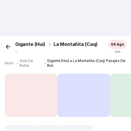
Gigante (Hui)
La Montañita (Caq)
06 Ago
...
Jue
Guía De
Gigante (Hui) a La Montañita (Caq) Pasajes De
Inicio
＞
＞
Rutas
Bus