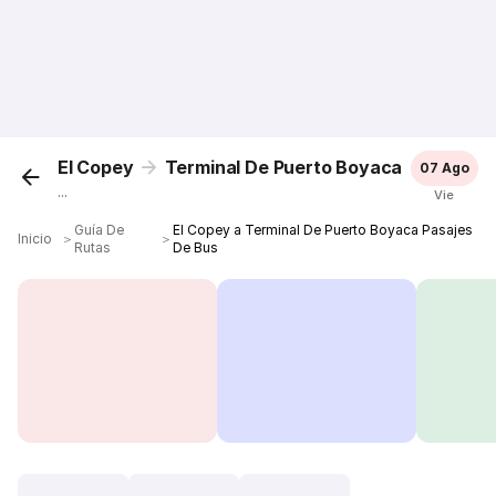
El Copey
Terminal De Puerto Boyaca
07 Ago
...
Vie
Guía De
El Copey a Terminal De Puerto Boyaca Pasajes
Inicio
＞
＞
Rutas
De Bus