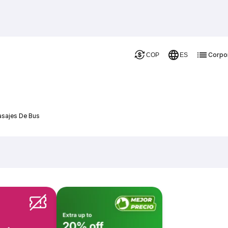
Corpo
COP
ES
asajes De Bus