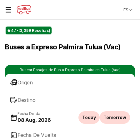
☰
ES
4.1
(3,059 Reseñas)
Buses a Expreso Palmira Tulua (Vac)
Buscar Pasajes de Bus a Expreso Palmira en Tulua (Vac)
Origen
Destino
Fecha De Ida
Today
Tomorrow
08 Aug, 2026
Fecha De Vuelta