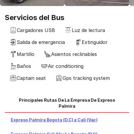
Servicios del Bus
Cargadores USB
Luz de lectura
Salida de emergencia
Extinguidor
Martillo
Asientos reclinables
Baños
Air conditioning
Captain seat
Gps tracking system
Principales Rutas De La Empresa De Expreso
Palmira
Expreso Palmira Bogota (D.C) a Cali (Vac)