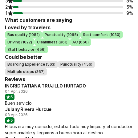
3
8%
2
5%
1
9%
What customers are saying
Loved by travelers
Bus quality (1082)
Punctuality (1065)
Seat comfort (1030)
Driving (1022)
Cleanliness (861)
AC (660)
Staff behavior (456)
Could be better
Boarding Experience (563)
Punctuality (456)
Multiple stops (367)
Reviews
INGRID TATIANA TRUJILLO HURTADO
04 Apr, 2026
5
Buen servicio
Julany Rivera Hurcue
03 Apr, 2026
5
El bus era muy cómodo, estaba todo muy limpio y el conductor
super amable y llegamos a buena hora al destino