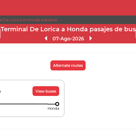
l De Lorica A Honda Autobús
Terminal De Lorica a Honda pasajes de bus
07-Ago-2026
Alternate routes
a
View buses
Honda