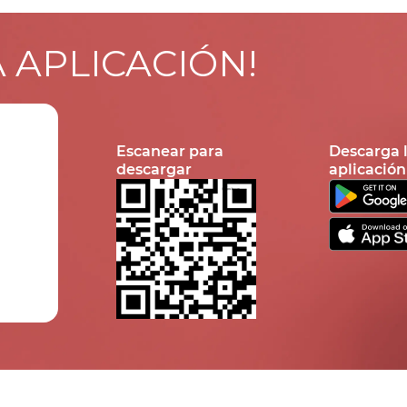
A APLICACIÓN!
Escanear para
Descarga 
descargar
aplicación