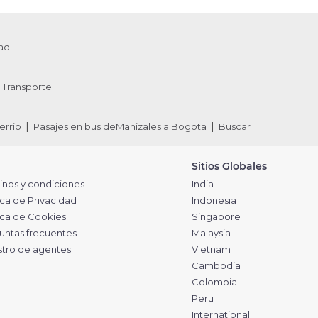
ad
Transporte
errio
Pasajes en bus deManizales a Bogota
Buscar
Sitios Globales
inos y condiciones
India
ica de Privacidad
Indonesia
tica de Cookies
Singapore
untas frecuentes
Malaysia
stro de agentes
Vietnam
Cambodia
Colombia
Peru
International