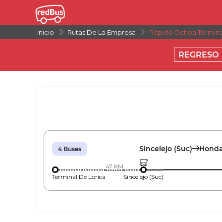
Inicio
Rutas De La Empresa
Rápido Ochoa Termina
REGRESO
Sincelejo (Suc)
Hond
4
Buses
47
KM
Terminal De Lorica
Sincelejo (Suc)