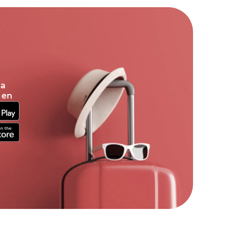
la
 en