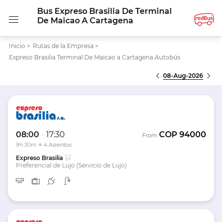
Bus Expreso Brasilia De Terminal
De Maicao A Cartagena
Inicio
>
Rutas de la Empresa
>
Expreso Brasilia Terminal De Maicao a Cartagena Autobús
08-Aug-2026
08:00
-
17:30
COP
94000
From
9h 30m
4 Asientos
Expreso Brasilia
Preferencial de Lujo (Servicio de Lujo)