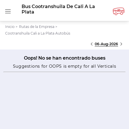
Bus Cootranshuila De Cali A La
Plata
Inicio
>
Rutas de la Empresa
>
Cootranshuila Cali a La Plata Autobús
06-Aug-2026
Oops! No se han encontrado buses
Suggestions for OOPS is empty for all Verticals