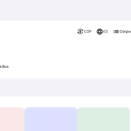
Corpo
COP
ES
De Bus