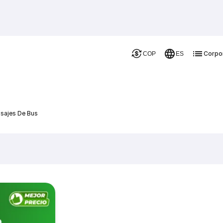
Corpo
COP
ES
asajes De Bus