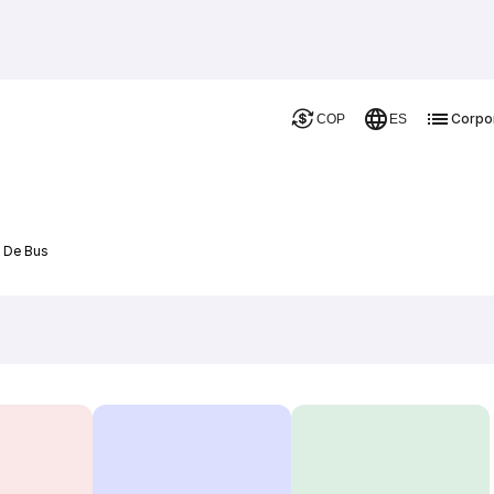
Corpo
COP
ES
 De Bus