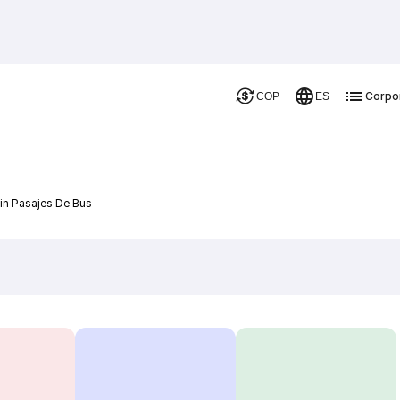
Corpo
COP
ES
lin Pasajes De Bus