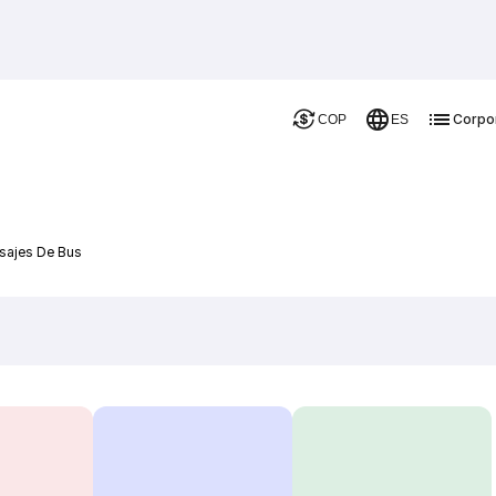
Corpo
COP
ES
asajes De Bus