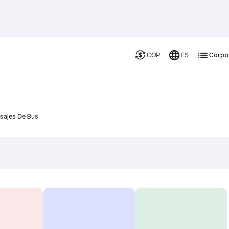
Corpo
COP
ES
asajes De Bus