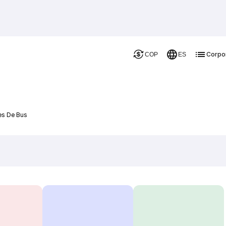
Corpo
COP
ES
es De Bus