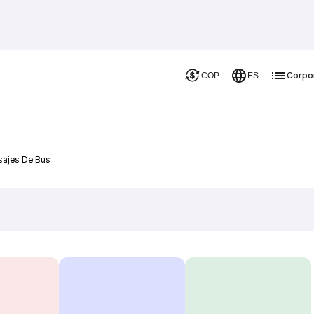
Corpo
COP
ES
sajes De Bus