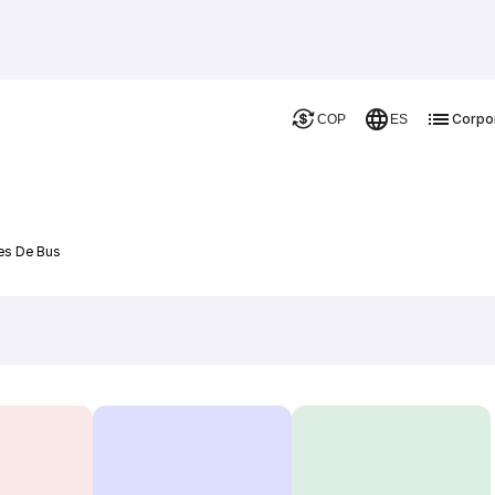
Corpo
COP
ES
es De Bus