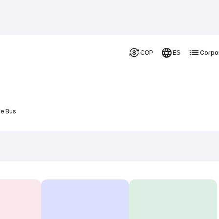
Corpo
COP
ES
De Bus