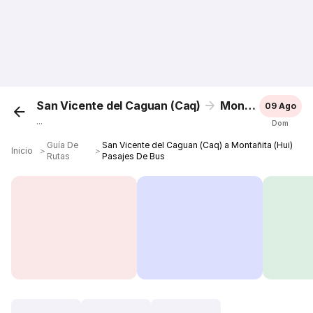
San Vicente del Caguan (Caq)
Montañita (Hui)
09 Ago
...
Dom
Guía De
San Vicente del Caguan (Caq) a Montañita (Hui)
Inicio
＞
＞
Rutas
Pasajes De Bus