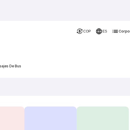
Corpo
COP
ES
sajes De Bus