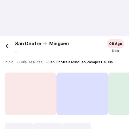
San Onofre
Mingueo
09 Ago
...
Dom
Inicio
＞
Guía De Rutas
＞
San Onofre a Mingueo Pasajes De Bus