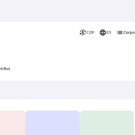
Corpo
COP
ES
De Bus