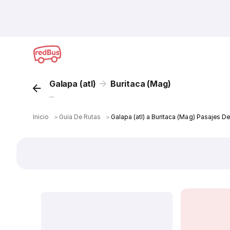
Galapa (atl)
Buritaca (Mag)
...
Inicio
＞
Guía De Rutas
＞
Galapa (atl) a Buritaca (Mag) Pasajes D