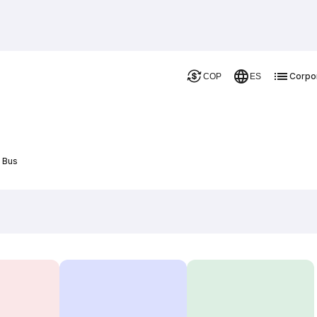
Corpo
COP
ES
e Bus