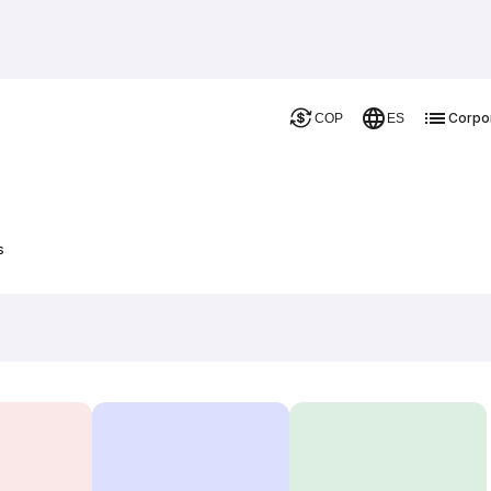
Corpo
COP
ES
s