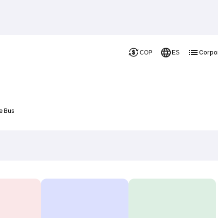
Corpo
COP
ES
e Bus