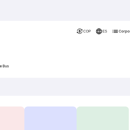
Corpo
COP
ES
De Bus