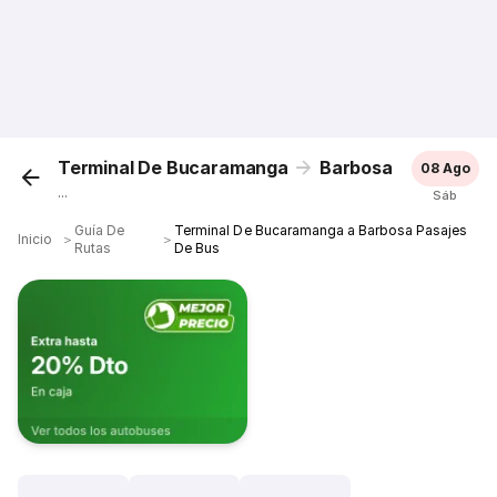
Terminal De Bucaramanga
Barbosa
08 Ago
...
Sáb
Guía De
Terminal De Bucaramanga a Barbosa Pasajes
Inicio
＞
＞
Rutas
De Bus