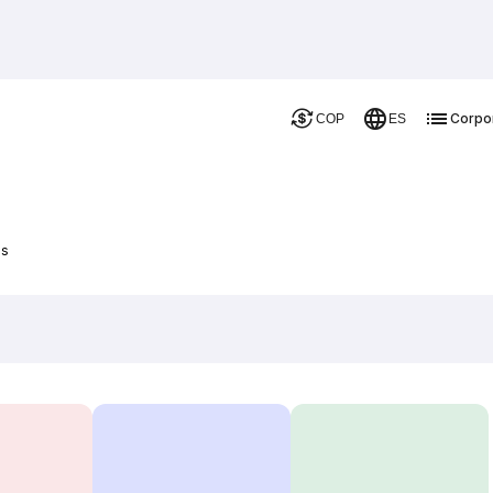
Corpo
COP
ES
us