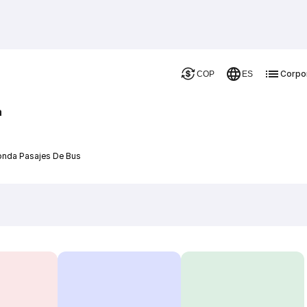
Corpo
COP
ES
a
onda Pasajes De Bus