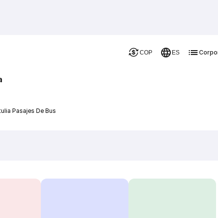
Corpo
COP
ES
a
tulia Pasajes De Bus