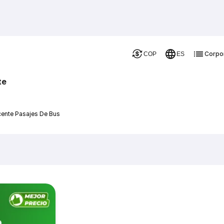
Corpo
COP
ES
te
cente Pasajes De Bus