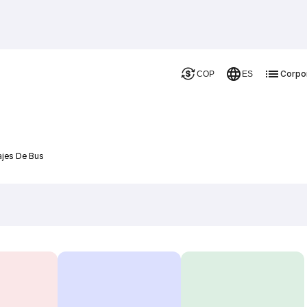
Corpo
COP
ES
ajes De Bus