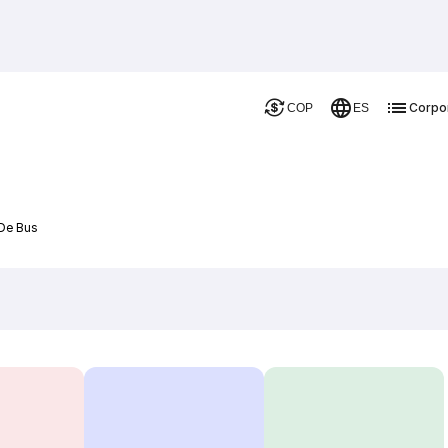
Corpo
COP
ES
 De Bus