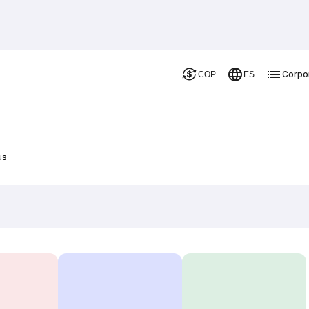
Corpo
COP
ES
us