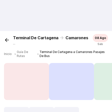
Terminal De Cartagena
Camarones
08 Ago
...
Sáb
Guía De
Terminal De Cartagena a Camarones Pasajes
Inicio
＞
＞
Rutas
De Bus