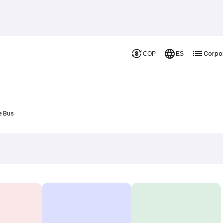
Corpo
COP
ES
e Bus