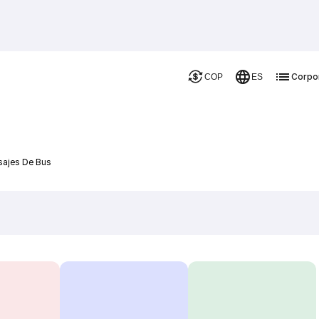
Corpo
COP
ES
sajes De Bus