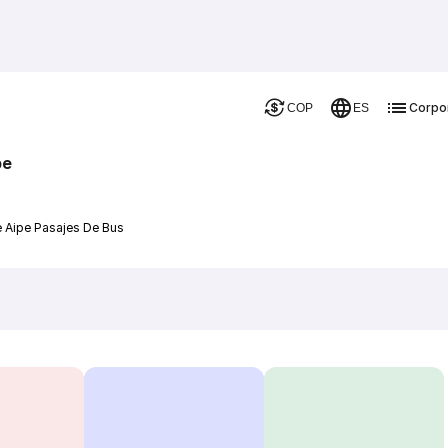
Corpo
COP
ES
pe
 Aipe Pasajes De Bus