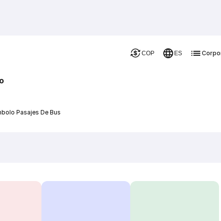
Corpo
COP
ES
o
ombolo Pasajes De Bus