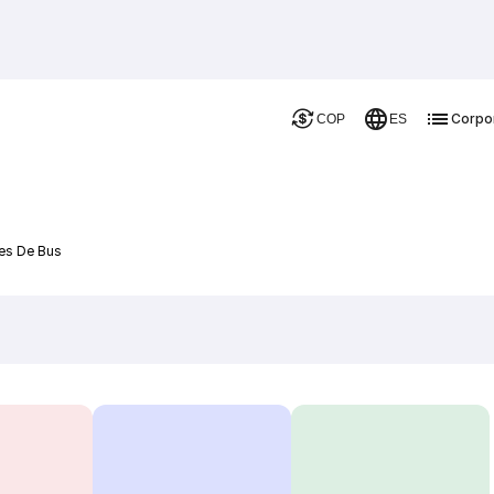
Corpo
COP
ES
jes De Bus