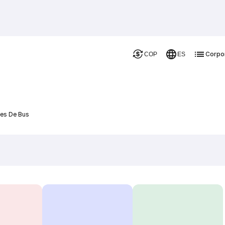
Corpo
COP
ES
jes De Bus