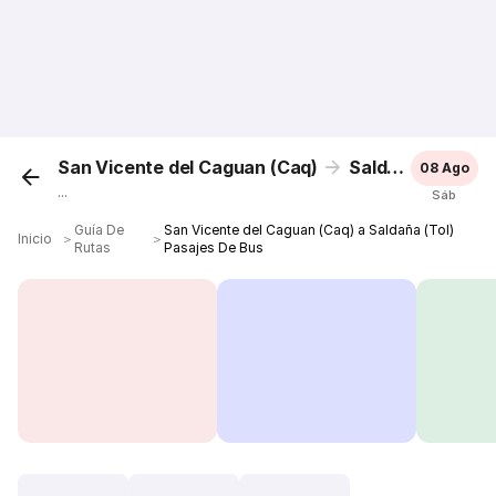
San Vicente del Caguan (Caq)
Saldaña (Tol)
08 Ago
...
Sáb
Guía De
San Vicente del Caguan (Caq) a Saldaña (Tol)
Inicio
＞
＞
Rutas
Pasajes De Bus