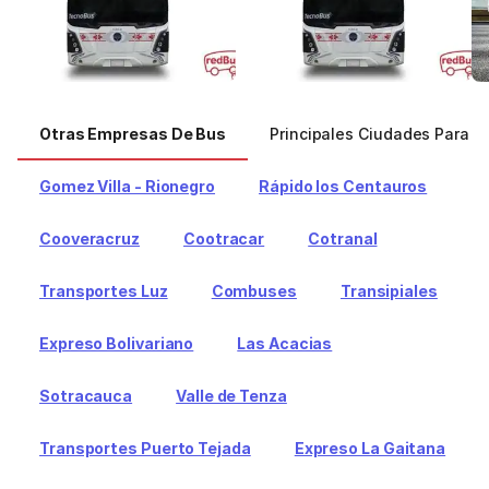
Otras Empresas De Bus
Principales Ciudades Para C
Gomez Villa - Rionegro
Rápido los Centauros
Cooveracruz
Cootracar
Cotranal
Transportes Luz
Combuses
Transipiales
Expreso Bolivariano
Las Acacias
Sotracauca
Valle de Tenza
Transportes Puerto Tejada
Expreso La Gaitana