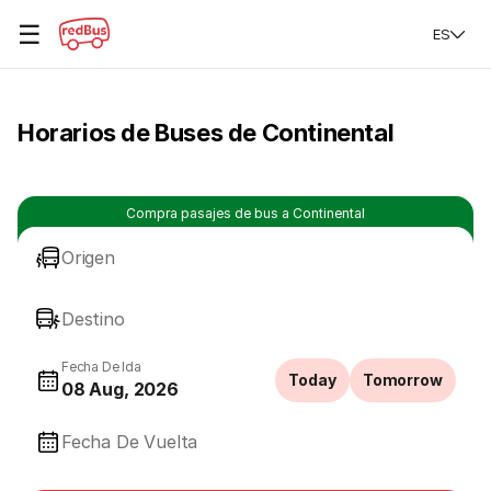
☰
ES
Horarios de Buses de Continental
Compra pasajes de bus a Continental
Origen
Destino
Fecha De Ida
Today
Tomorrow
08 Aug, 2026
Fecha De Vuelta