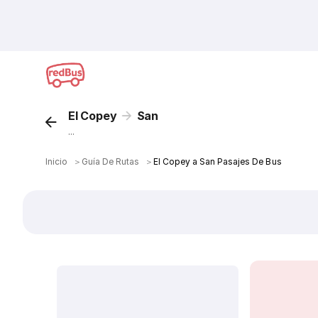
El Copey
San
...
Inicio
＞
Guía De Rutas
＞
El Copey a San Pasajes De Bus