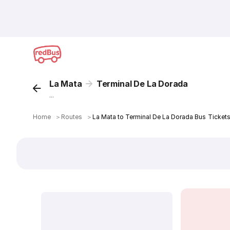
La Mata
Terminal De La Dorada
...
Home
＞
Routes
＞
La Mata to Terminal De La Dorada Bus Ticket