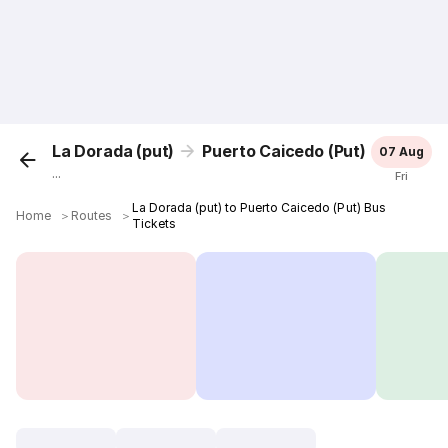
La Dorada (put)
Puerto Caicedo (Put)
07 Aug
...
Fri
La Dorada (put) to Puerto Caicedo (Put) Bus
Home
＞
Routes
＞
Tickets