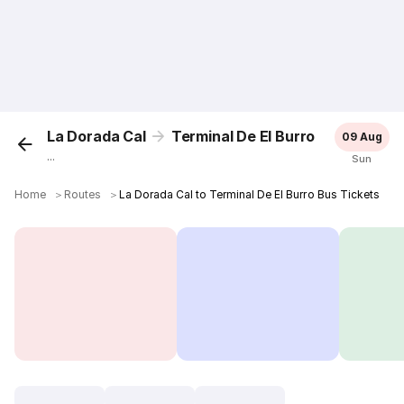
La Dorada Cal
Terminal De El Burro
09 Aug
...
Sun
Home
＞
Routes
＞
La Dorada Cal to Terminal De El Burro Bus Tickets